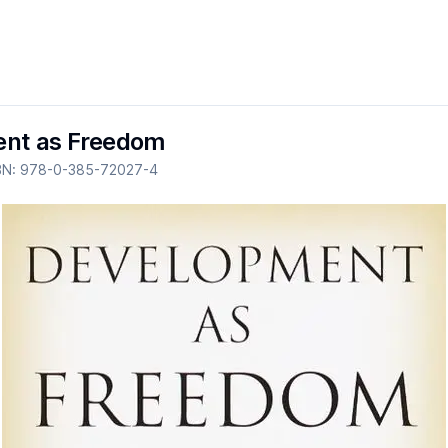
nt as Freedom
BN:
978-0-385-72027-4