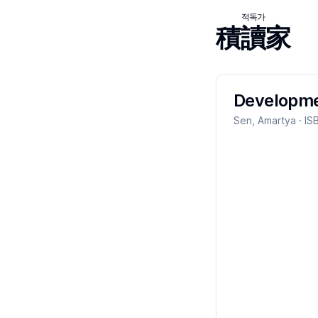
적독가
積讀家
Developme
Sen, Amartya
· IS