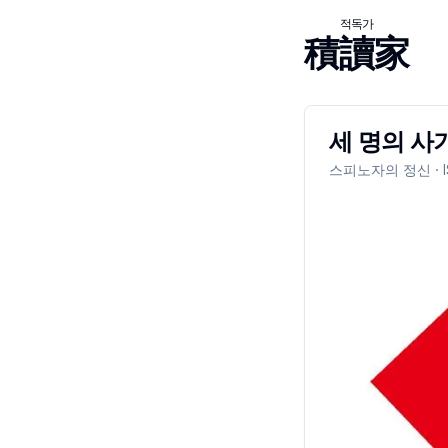
적독가
積讀家
세 명의 사
스피노자의 정신
· 