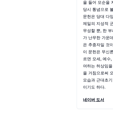
을 들어 모순을 
당시 통념으로 
문헌은 당대 다
제일의 지성적 
무성할 뿐, 한 
가 난무한 가운데
은 추종자일 것이
이 문헌은 무신론
르면 모세, 예수
여하는 허상임을
을 거침으로써 
모습과 근대초기 
이기도 하다.
네이버 도서