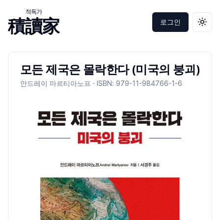
적독가
積讀家
로그인
테마 
모든 제국은 몰락한다 (미국의 붕괴)
안드레이 마르티아노프
· ISBN:
979-11-984766-1-6