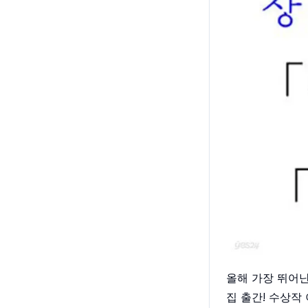
올해 가장 뛰어난
집 출간! 수상작