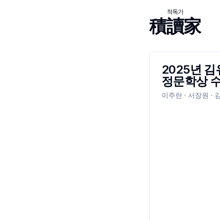
적독가
積讀家
2025년 김
정문학상 
이주란 · 서장원 · 