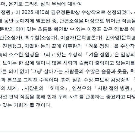
머, 온기로 그려진 삶의 무늬에 대하여
정원」이 2025 제19회 김유정문학상 수상작으로 선정되었다.
해 동안 문예지에 발표된 중, 단편소설을 대상으로 뛰어난 작품
학의 의미 있는 흐름을 확인할 수 있는 이정표 같은 역할을 해
(소설가), 최수철(소설가), 이경재(문학평론가), 인아영(문학
 진행했고, 치열한 논의 끝에 이주란의 「겨울 정원」을 수상작
숙의 소소한 일상을 그리고 있는 수상작 「겨울 정원」은 일상의
 보이는 한 삶에 얼마나 많은 사랑과 슬픔이 출렁이고 있는지를
다른 의미 없이 ‘그냥’ 살아가는 사람들의 수많은 슬픔과 웃음, 
과 톤으로 그려진 수작이다. 함께 실린 수상 후보작 김성중의 
의 세계」, 서장원의 「히데오」, 임선우의 「사랑 접인 병원」
다섯 편의 작품을 통해 현재 우리 사회를 관통하는 중요하고 다
 있는 기회가 될 것이다.