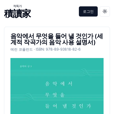
적독가
積讀家
로그인
테마 
음악에서 무엇을 들어 낼 것인가 (세
계적 작곡가의 음악 사용 설명서)
에런 코플런드
· ISBN:
978-89-93818-82-6