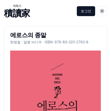
적독가
積讀家
로그인
테마 
에로스의 종말
한병철 · 알랭 바디우
· ISBN:
978-89-320-2783-8