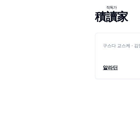
적독가
積讀家
구스다 교스케 · 
알라딘