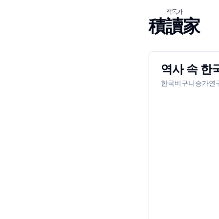
적독가
積讀家
역사 속 한
한국비구니승가연구