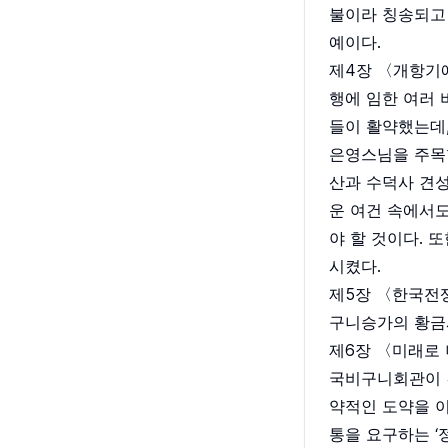
불이라 칭송되고
예이다.
제4장 〈개항기
행에 임한 여러
들이 활약했는데,
은영스님을 주목
산과 수덕사 견성
운 여건 속에서도
야 할 것이다. 
시켰다.
제5장 〈한국전
구니승가의 황금
제6장 〈미래로
국비구니회관이 
약적인 도약을 
통을 요구하는 ‘