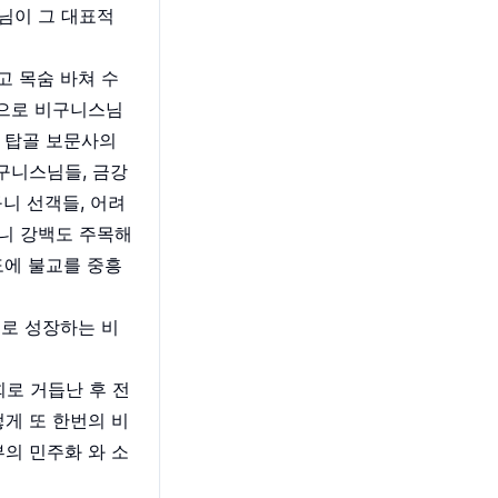
님이 그 대표적
 목숨 바쳐 수
심으로 비구니스님
 탑골 보문사의
구니스님들, 금강
니 선객들, 어려
구니 강백도 주목해
도에 불교를 중흥
로 성장하는 비
로 거듭난 후 전
게 또 한번의 비
의 민주화 와 소