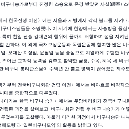
 비구니승가로부터 진정한 스승으로 존경 받았던 사실(師室) 스
에서 한국전쟁 이전〉에는 서울과 지방에서 각각 불교를 지켜내고
 비구니스님들을 조명했다. 이 시기에 한양에서는 사승방을 중
 특히 친일 권승 강대련의 행위에 끝까지 저항하며 절을 지켜낸
할 만하다. 이 외에 국채보상운동과 독립운동에 참여한 많은 비
암, 오대산 지장암, 윤필암 등을 중심으로 치열하게 수행한 비구
 뛰어난 교학적 능력을 갖추고 활약한 금룡, 수옥, 혜옥 세 비
또한 비구니 봉려관스님이 수백년 간 불교 명맥이 끊어졌던 제주
쟁기부터 전국비구니회관 건립 이전〉에서는 바야흐로 비약적으
시대를 종합적으로 다루었다.
 나아가는 한국 비구니 승가〉에서는 우담바라회가 전국비구니회
건립된 과정을 살펴보고, 비구니회관 건립 후 비구니승가가 어떻
이루었는지를 고찰했다. 아울러 이러한 과정에서 비구니승단 내부
정혜도량’과 ‘열린비구니모임’의 활동을 밝히고 있다.