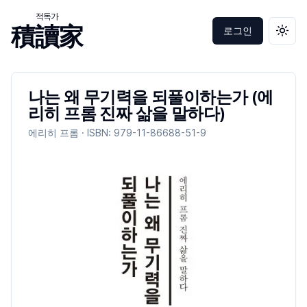
적독가
積讀家
로그인
테마 
나는 왜 무기력을 되풀이하는가 (에
리히 프롬 진짜 삶을 말하다)
에리히 프롬
· ISBN:
979-11-86688-51-9