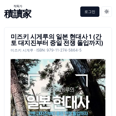
적독가
積讀家
로그인
테마 
미즈키 시게루의 일본 현대사 1 (간
토 대지진부터 중일 전쟁 돌입까지)
미즈키 시게루
· ISBN:
979-11-274-5864-5