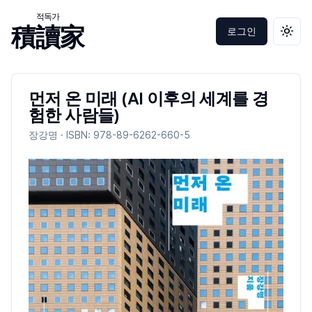
적독가
積讀家
로그인
테마 
먼저 온 미래 (AI 이후의 세계를 경
험한 사람들)
장강명
· ISBN:
978-89-6262-660-5