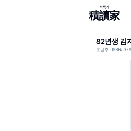
적독가
積讀家
82년생 김
조남주
· ISBN:
978