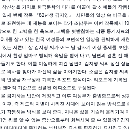
, 참신성을 기치로 한국문학의 미래를 이끌어 갈 신예들의 작품
 열세 번째 작품 『82년생 김지영』. 서민들의 일상 속 비극을
로 표현하는 데 재능을 보이는 작가 조남주는 이번 작품에서 19
탕으로 한 고백을 한 축으로, 고백을 뒷받침하는 각종 통계자료와
30대를 살고 있는 한국 여성들의 보편적인 일상을 완벽하게 재
 있는 서른네 살 김지영 씨가 어느 날 갑자기 이상 증세를 보인
리에서 친정 엄마로 빙의해 속말을 뱉어 내고, 남편의 결혼 전 
들기도 한다. 이를 이상하게 여긴 남편이 김지영 씨의 정신 상담
로 의사를 찾아가 자신의 삶을 이야기한다. 소설은 김지영 씨의
의 인생을 재구성해 기록한 리포트 형식이다. 리포트에 기록된 
는 젠더적 기준으로 선별된 에피소드로 구성된다.
차별을 금지하는 법안이 제정되고 이후 여성부가 출범함으로써 성
 이후, 즉 제도적 차별이 사라진 시대에 보이지 않는 방식으로
가 작동하는 방식을 보여 준다. 지나온 삶을 거슬러 올라가며 미
지영 씨를 알 수 없는 증상으로부터 회복시켜 줄 수 있을까? 김
인생 마디마디에 존재하는 성차별적 요소를 핍진하게 묘사하고 있