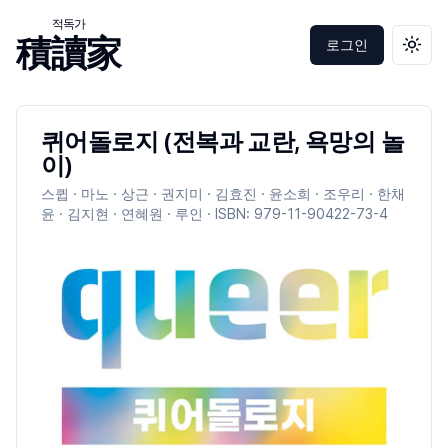
적독가
積讀家
로그인
테마 
퀴어돌로지 (전복과 교란, 욕망의 놀
이)
스큅 · 마노 · 상근 · 권지미 · 김효진 · 윤소희 · 조우리 · 한채
윤 · 김지현 · 연혜원 · 루인
· ISBN:
979-11-90422-73-4