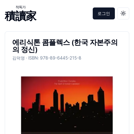
적독가
積讀家
로그인
테마 
에리식톤 콤플렉스 (한국 자본주의
의 정신)
김덕영
· ISBN:
978-89-6445-215-8