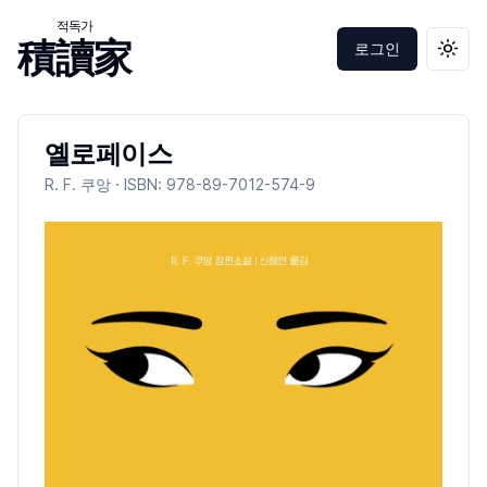
적독가
積讀家
로그인
테마 
옐로페이스
R. F. 쿠앙
· ISBN:
978-89-7012-574-9