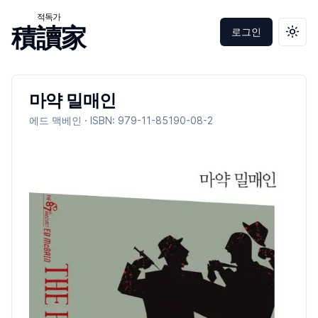
적독가
積讀家
로그인
테마 
마약 밀매인
에드 맥베인
· ISBN:
979-11-85190-08-2