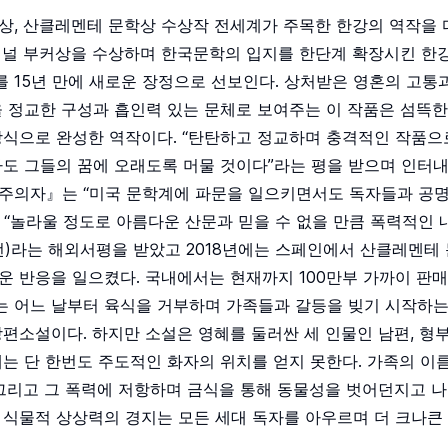
상, 산클레멘테 문학상 수상작 전세계가 주목한 한강의 역작을 
내셔널 부커상을 수상하며 한국문학의 입지를 한단계 확장시킨 한
 15년 만에 새로운 장정으로 선보인다. 상처받은 영혼의 고통
 정교한 구성과 흡인력 있는 문체로 보여주는 이 작품은 섬뜩
식으로 완성한 역작이다. “탄탄하고 정교하며 충격적인 작품으로
마도 그들의 꿈에 오래도록 머물 것이다”라는 평을 받으며 인터
주의자』는 “미국 문학계에 파문을 일으키면서도 독자들과 공명
, “놀라울 정도로 아름다운 산문과 믿을 수 없을 만큼 폭력적인 
)라는 해외서평을 받았고 2018년에는 스페인에서 산클레멘테
 반응을 일으켰다. 국내에서는 현재까지 100만부 가까이 판매
 어느 날부터 육식을 거부하며 가족들과 갈등을 빚기 시작하는 
편소설이다. 하지만 소설은 영혜를 둘러싼 세 인물인 남편, 형부
는 단 한번도 주도적인 화자의 위치를 얻지 못한다. 가족의 이
그리고 그 폭력에 저항하며 금식을 통해 동물성을 벗어던지고 나
 식물적 상상력의 경지는 모든 세대 독자를 아우르며 더 크나큰