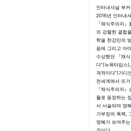
인터내셔널 부커
2016년 인터
『채식주의자』를
의 강렬한 결합을
학을 한강만의 방
음에 그리고 아
수상했던 『채식
다”(뉴욕타임스)
격적이다”(가디언
전세계에서 뜨거운
『채식주의자』는
물로 등장하는 장
서 서술되며 영혜
가부장의 폭력, 
영혜가 보여주는
것이다.