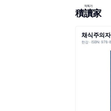
적독가
積讀家
채식주의자 
한강
· ISBN:
978-