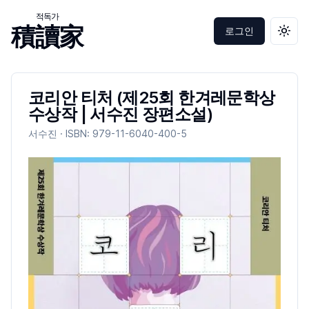
적독가
積讀家
로그인
테마 
코리안 티처 (제25회 한겨레문학상
수상작 | 서수진 장편소설)
서수진
· ISBN:
979-11-6040-400-5