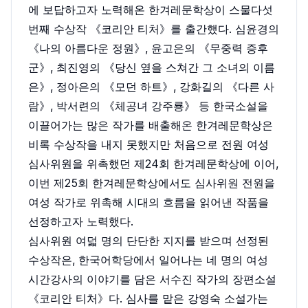
에 보답하고자 노력해온 한겨레문학상이 스물다섯
번째 수상작 《코리안 티처》를 출간했다. 심윤경의
《나의 아름다운 정원》, 윤고은의 《무중력 증후
군》, 최진영의 《당신 옆을 스쳐간 그 소녀의 이름
은》, 정아은의 《모던 하트》, 강화길의 《다른 사
람》, 박서련의 《체공녀 강주룡》 등 한국소설을
이끌어가는 많은 작가를 배출해온 한겨레문학상은
비록 수상작을 내지 못했지만 처음으로 전원 여성
심사위원을 위촉했던 제24회 한겨레문학상에 이어,
이번 제25회 한겨레문학상에서도 심사위원 전원을
여성 작가로 위촉해 시대의 흐름을 읽어낸 작품을
선정하고자 노력했다.
심사위원 여덟 명의 단단한 지지를 받으며 선정된
수상작은, 한국어학당에서 일어나는 네 명의 여성
시간강사의 이야기를 담은 서수진 작가의 장편소설
《코리안 티처》다. 심사를 맡은 강영숙 소설가는