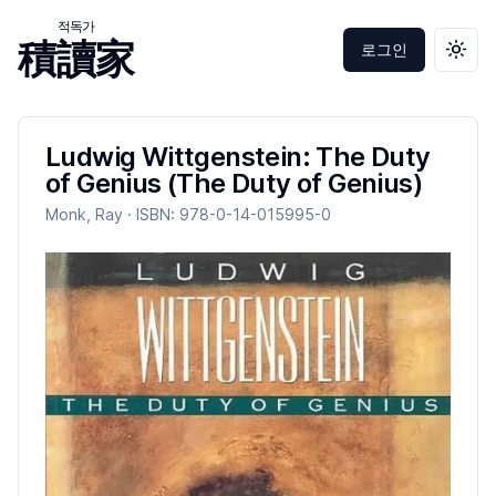
적독가
積讀家
로그인
테마 
Ludwig Wittgenstein: The Duty
of Genius (The Duty of Genius)
Monk, Ray
· ISBN:
978-0-14-015995-0