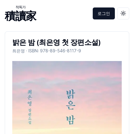
적독가
積讀家
로그인
테마 
밝은 밤 (최은영 첫 장편소설)
최은영
· ISBN:
978-89-546-8117-9