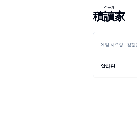
적독가
積讀家
에밀 시오랑 · 김정
알라딘