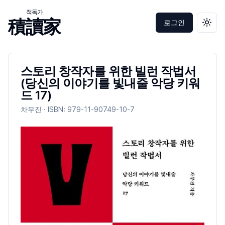
적독가
積讀家
로그인
테마 
스토리 창작자를 위한 빌런 작법서
(당신의 이야기를 빛내줄 악당 키워
드 17)
차무진
· ISBN:
979-11-90749-10-7