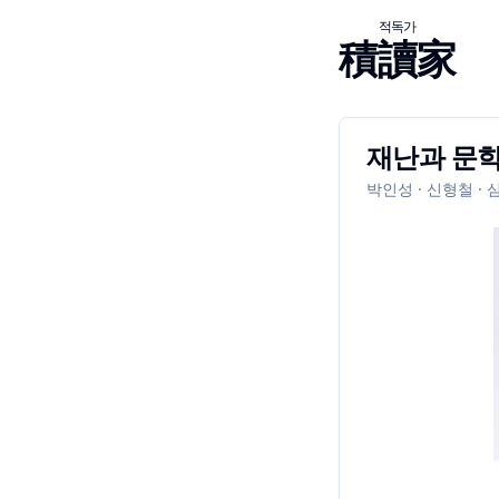
적독가
積讀家
재난과 문
박인성 · 신형철 · 