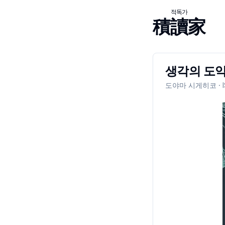
적독가
積讀家
생각의 도약
도야마 시게히코
· 