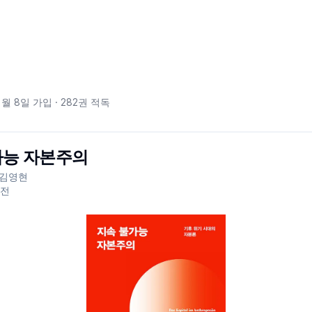
1월 8일
가입 ·
282
권 적독
가능 자본주의
 김영현
전