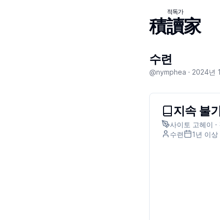
적독가
積讀家
수련
@nymphea ·
2024년 
지속 불
사이토 고헤이 ·
수련
1년 이상