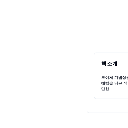
책 소개
도이처 기념상을
해법을 담은 책
단한...