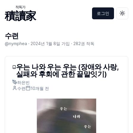
적독가
積讀家
로그인
테마 
수련
@nymphea ·
2024년 1월 8일
가입 ·
282
권 적독
우는 나와 우는 우는 (장애와 사랑,
실패와 후회에 관한 끝말잇기)
하은빈
수련
10개월
전