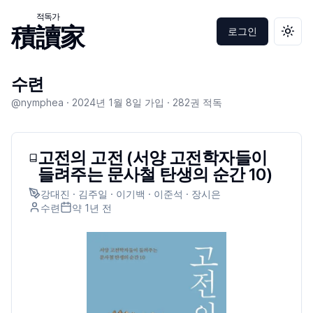
적독가
積讀家
로그인
테마 
수련
@nymphea ·
2024년 1월 8일
가입 ·
282
권 적독
고전의 고전 (서양 고전학자들이
들려주는 문사철 탄생의 순간 10)
강대진 · 김주일 · 이기백 · 이준석 · 장시은
수련
약 1년
전