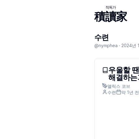
적독가
積讀家
수련
@nymphea ·
2024년 
우울할 땐
해결하는
앨릭스 코브
수련
약 1년
전