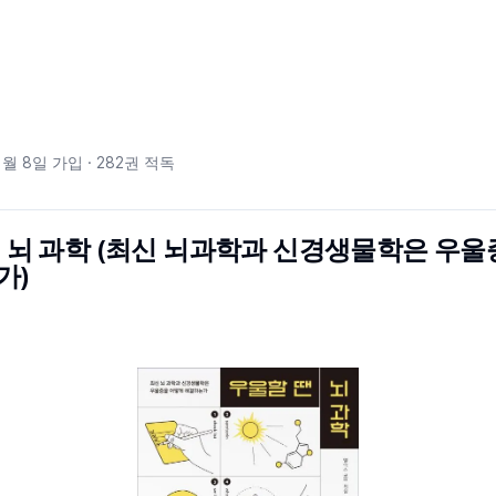
1월 8일
가입 ·
282
권 적독
 뇌 과학 (최신 뇌과학과 신경생물학은 우
가)