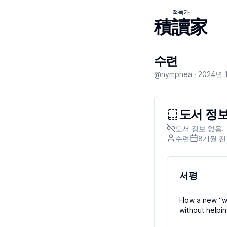
적독가
積讀家
수련
@nymphea ·
2024년 
도서 정보
도서 정보 없음.
수련
8개월
전
서평
How a new “wo
without helpi