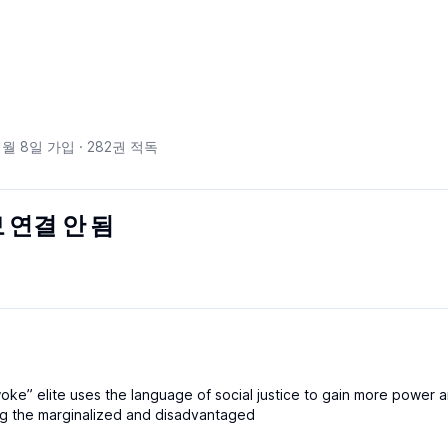
1월 8일
가입 ·
282
권 적독
 연결 안 됨
ke” elite uses the language of social justice to gain more power 
ng the marginalized and disadvantaged