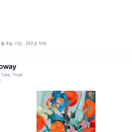
1월 8일
가입 ·
282
권 적독
loway
· Tate, Trudi
전