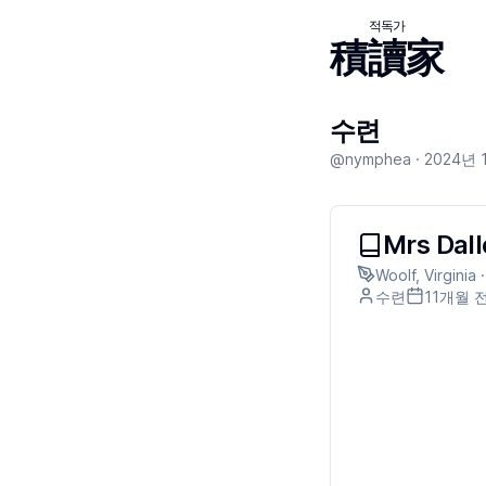
적독가
積讀家
수련
@nymphea ·
2024년 
Mrs Dal
Woolf, Virginia 
수련
11개월