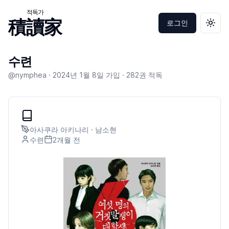
적독가
積讀家
로그인
테마 
수련
@nymphea ·
2024년 1월 8일
가입 ·
282
권 적독
아사쿠라 아키나리 · 남소현
수련
2개월
전