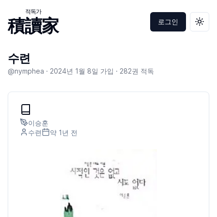
적독가
積讀家
로그인
테마 
수련
@nymphea ·
2024년 1월 8일
가입 ·
282
권 적독
이승훈
수련
약 1년
전