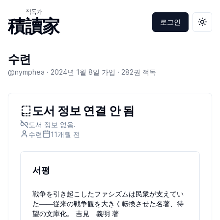
적독가
積讀家
로그인
테마 
수련
@nymphea ·
2024년 1월 8일
가입 ·
282
권 적독
도서 정보 연결 안 됨
도서 정보 없음.
수련
11개월
전
서평
戦争を引き起こしたファシズムは民衆が支えてい
た――従来の戦争観を大きく転換させた名著、待
望の文庫化。 吉見 義明 著