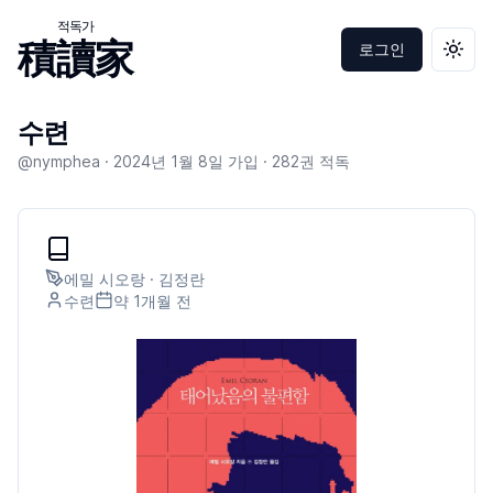
적독가
積讀家
로그인
테마 
수련
@nymphea ·
2024년 1월 8일
가입 ·
282
권 적독
에밀 시오랑 · 김정란
수련
약 1개월
전